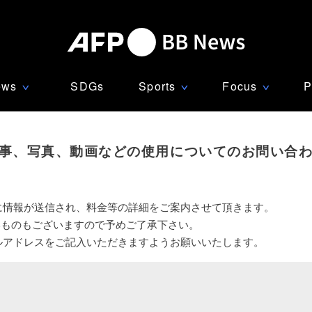
ews
SDGs
Sports
Focus
P
∨
∨
∨
事、写真、動画などの使用についてのお問い合
に情報が送信され、料金等の詳細をご案内させて頂きます。
いものもございますので予めご了承下さい。
ルアドレスをご記入いただきますようお願いいたします。