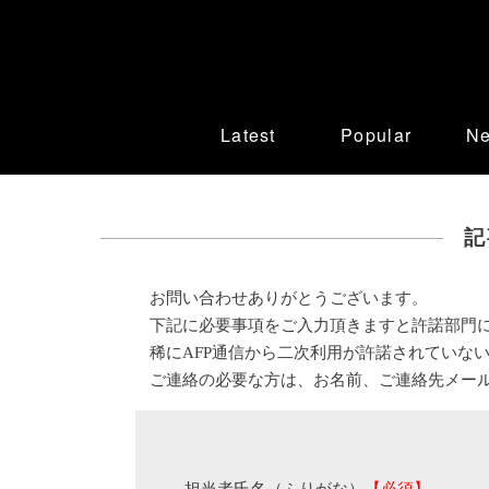
Latest
Popular
N
記
お問い合わせありがとうございます。
下記に必要事項をご入力頂きますと許諾部門
稀にAFP通信から二次利用が許諾されていな
ご連絡の必要な方は、お名前、ご連絡先メー