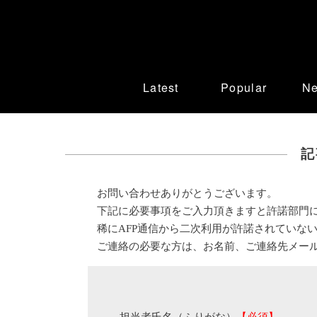
Latest
Popular
N
記
お問い合わせありがとうございます。
下記に必要事項をご入力頂きますと許諾部門
稀にAFP通信から二次利用が許諾されていな
ご連絡の必要な方は、お名前、ご連絡先メー