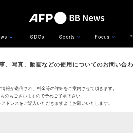
ews
SDGs
Sports
Focus
P
∨
∨
∨
事、写真、動画などの使用についてのお問い合
に情報が送信され、料金等の詳細をご案内させて頂きます。
いものもございますので予めご了承下さい。
ルアドレスをご記入いただきますようお願いいたします。