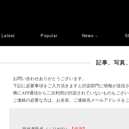
Latest
Popular
News
S
∨
記事、写真
お問い合わせありがとうございます。
下記に必要事項をご入力頂きますと許諾部門に情報が送信
稀にAFP通信から二次利用が許諾されていないものもござ
ご連絡の必要な方は、お名前、ご連絡先メールアドレスを