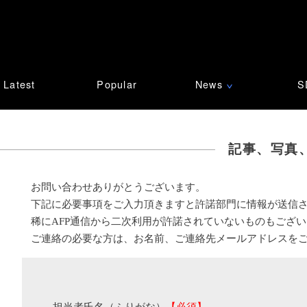
Latest
Popular
News
S
∨
記事、写真
お問い合わせありがとうございます。
下記に必要事項をご入力頂きますと許諾部門に情報が送信
稀にAFP通信から二次利用が許諾されていないものもござ
ご連絡の必要な方は、お名前、ご連絡先メールアドレスを