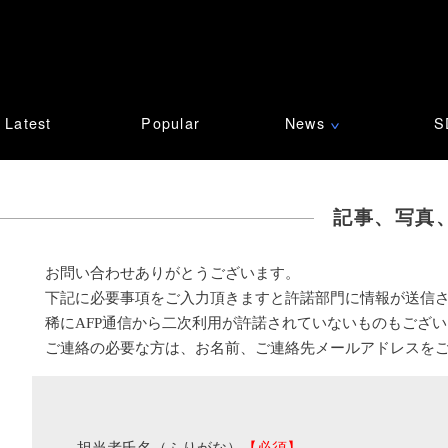
Latest
Popular
News
S
∨
記事、写真
お問い合わせありがとうございます。
下記に必要事項をご入力頂きますと許諾部門に情報が送信
稀にAFP通信から二次利用が許諾されていないものもござ
ご連絡の必要な方は、お名前、ご連絡先メールアドレスを