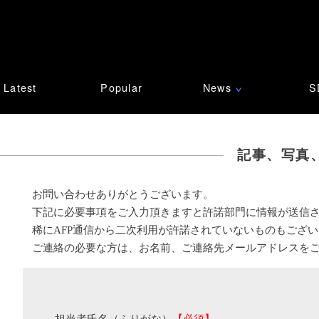
Latest
Popular
News
S
∨
記事、写真
お問い合わせありがとうございます。
下記に必要事項をご入力頂きますと許諾部門に情報が送信
稀にAFP通信から二次利用が許諾されていないものもござ
ご連絡の必要な方は、お名前、ご連絡先メールアドレスを