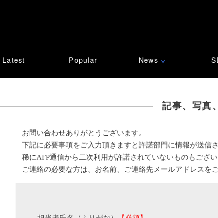
Latest
Popular
News
S
∨
記事、写真
お問い合わせありがとうございます。
下記に必要事項をご入力頂きますと許諾部門に情報が送信
稀にAFP通信から二次利用が許諾されていないものもござ
ご連絡の必要な方は、お名前、ご連絡先メールアドレスを