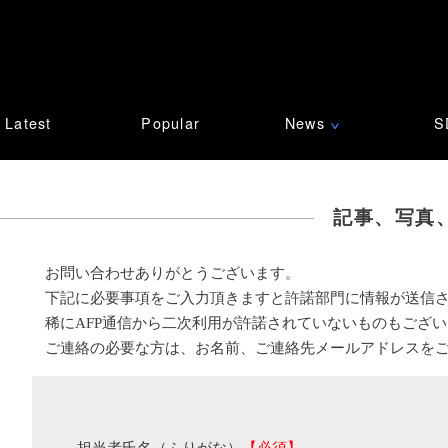
Latest
Popular
News
S
∨
記事、写真
お問い合わせありがとうございます。
下記に必要事項をご入力頂きますと許諾部門に情報が送信
稀にAFP通信から二次利用が許諾されていないものもござ
ご連絡の必要な方は、お名前、ご連絡先メールアドレスを