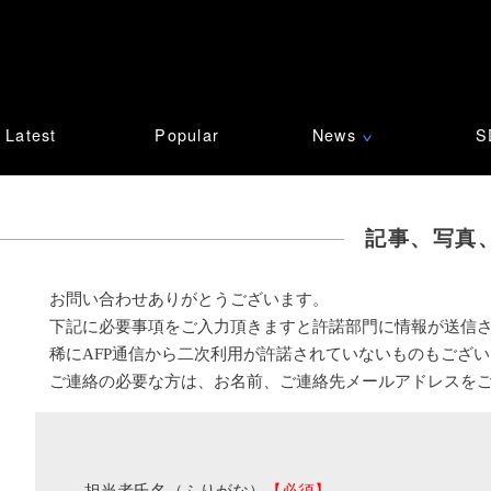
Latest
Popular
News
S
∨
記事、写真
お問い合わせありがとうございます。
下記に必要事項をご入力頂きますと許諾部門に情報が送信
稀にAFP通信から二次利用が許諾されていないものもござ
ご連絡の必要な方は、お名前、ご連絡先メールアドレスを