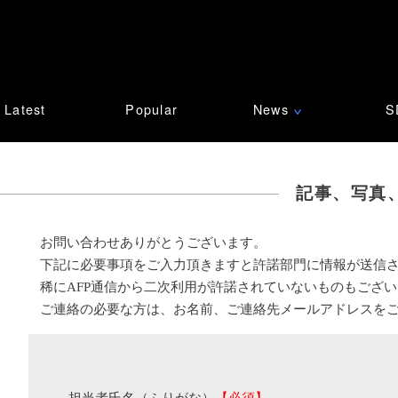
Latest
Popular
News
S
∨
記事、写真
お問い合わせありがとうございます。
下記に必要事項をご入力頂きますと許諾部門に情報が送信
稀にAFP通信から二次利用が許諾されていないものもござ
ご連絡の必要な方は、お名前、ご連絡先メールアドレスを