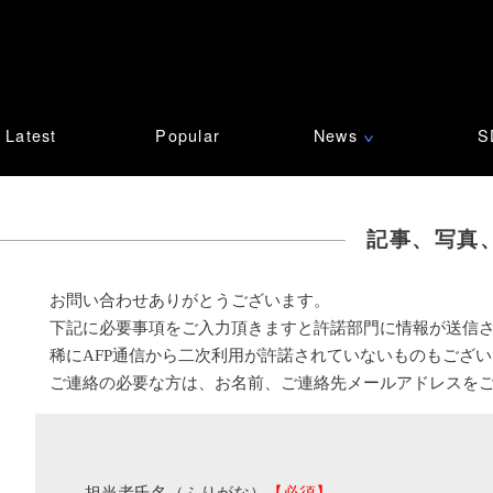
Latest
Popular
News
S
∨
記事、写真
お問い合わせありがとうございます。
下記に必要事項をご入力頂きますと許諾部門に情報が送信
稀にAFP通信から二次利用が許諾されていないものもござ
ご連絡の必要な方は、お名前、ご連絡先メールアドレスを