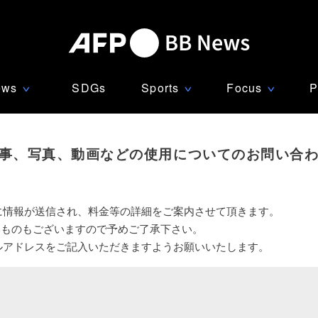
ews
SDGs
Sports
Focus
P
∨
∨
∨
事、写真、動画などの使用についてのお問い合
に情報が送信され、料金等の詳細をご案内させて頂きます。
いものもございますので予めご了承下さい。
ルアドレスをご記入いただきますようお願いいたします。