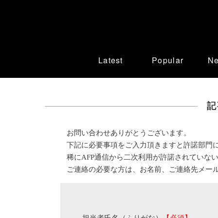
Latest
Popular
N
記
お問い合わせありがとうございます。
下記に必要事項をご入力頂きますと許諾部門
稀にAFP通信から二次利用が許諾されていな
ご連絡の必要な方は、お名前、ご連絡先メー