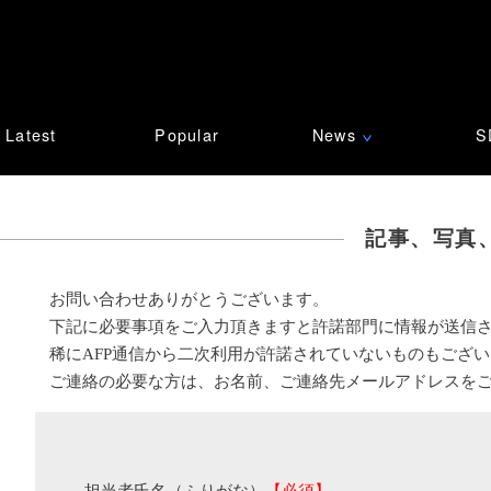
Latest
Popular
News
S
∨
記事、写真
お問い合わせありがとうございます。
下記に必要事項をご入力頂きますと許諾部門に情報が送信
稀にAFP通信から二次利用が許諾されていないものもござ
ご連絡の必要な方は、お名前、ご連絡先メールアドレスを