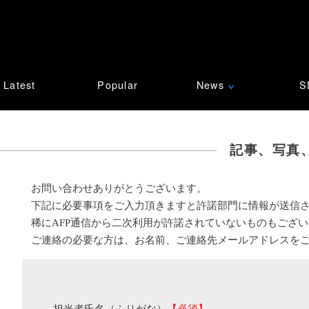
Latest
Popular
News
S
∨
記事、写真
お問い合わせありがとうございます。
下記に必要事項をご入力頂きますと許諾部門に情報が送信
稀にAFP通信から二次利用が許諾されていないものもござ
ご連絡の必要な方は、お名前、ご連絡先メールアドレスを