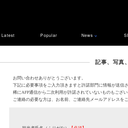
Latest
Popular
News
S
∨
記事、写真
お問い合わせありがとうございます。
下記に必要事項をご入力頂きますと許諾部門に情報が送信
稀にAFP通信から二次利用が許諾されていないものもござ
ご連絡の必要な方は、お名前、ご連絡先メールアドレスを