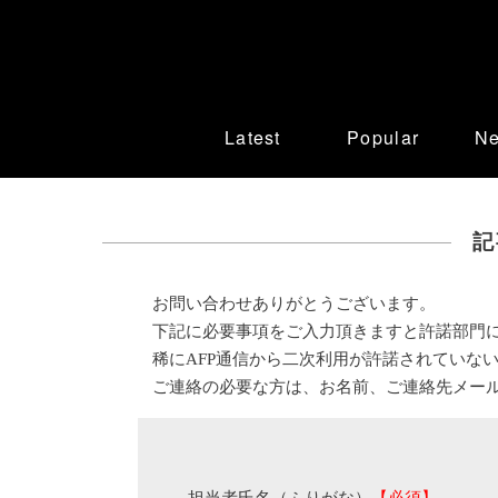
Latest
Popular
N
記
お問い合わせありがとうございます。
下記に必要事項をご入力頂きますと許諾部門
稀にAFP通信から二次利用が許諾されていな
ご連絡の必要な方は、お名前、ご連絡先メー