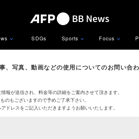
ews
SDGs
Sports
Focus
P
∨
∨
∨
事、写真、動画などの使用についてのお問い合
に情報が送信され、料金等の詳細をご案内させて頂きます。
いものもございますので予めご了承下さい。
ルアドレスをご記入いただきますようお願いいたします。