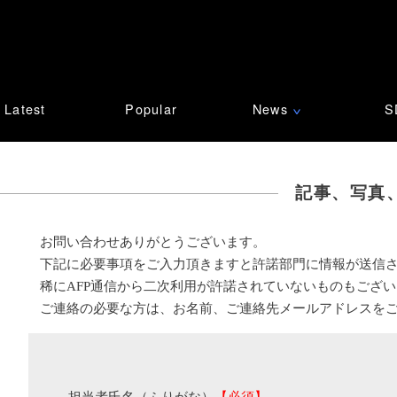
Latest
Popular
News
S
∨
記事、写真
お問い合わせありがとうございます。
下記に必要事項をご入力頂きますと許諾部門に情報が送信
稀にAFP通信から二次利用が許諾されていないものもござ
ご連絡の必要な方は、お名前、ご連絡先メールアドレスを