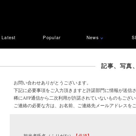
Latest
Popular
News
S
∨
記事、写真
お問い合わせありがとうございます。
下記に必要事項をご入力頂きますと許諾部門に情報が送信
稀にAFP通信から二次利用が許諾されていないものもござ
ご連絡の必要な方は、お名前、ご連絡先メールアドレスを