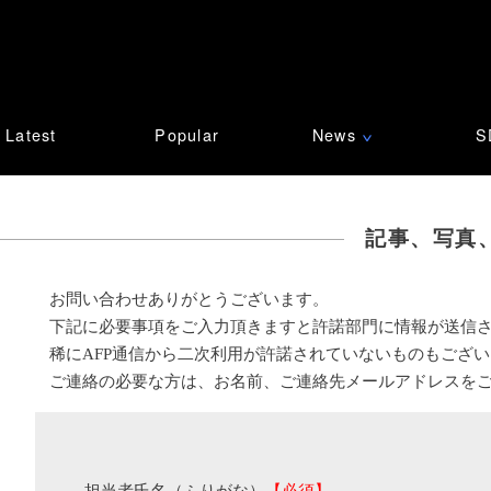
Latest
Popular
News
S
∨
記事、写真
お問い合わせありがとうございます。
下記に必要事項をご入力頂きますと許諾部門に情報が送信
稀にAFP通信から二次利用が許諾されていないものもござ
ご連絡の必要な方は、お名前、ご連絡先メールアドレスを