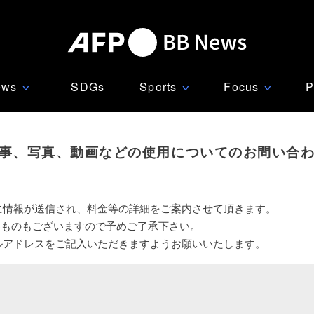
ews
SDGs
Sports
Focus
P
∨
∨
∨
事、写真、動画などの使用についてのお問い合
に情報が送信され、料金等の詳細をご案内させて頂きます。
いものもございますので予めご了承下さい。
ルアドレスをご記入いただきますようお願いいたします。