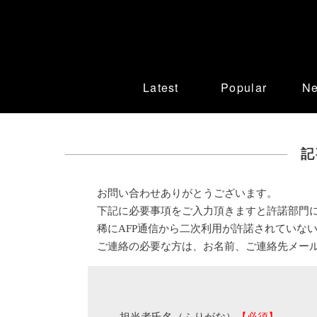
Latest
Popular
N
記
お問い合わせありがとうございます。
下記に必要事項をご入力頂きますと許諾部門
稀にAFP通信から二次利用が許諾されていな
ご連絡の必要な方は、お名前、ご連絡先メー