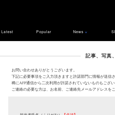
Latest
Popular
News
S
∨
記事、写真
お問い合わせありがとうございます。
下記に必要事項をご入力頂きますと許諾部門に情報が送信
稀にAFP通信から二次利用が許諾されていないものもござ
ご連絡の必要な方は、お名前、ご連絡先メールアドレスを