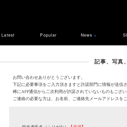
Latest
Popular
News
S
∨
記事、写真
お問い合わせありがとうございます。
下記に必要事項をご入力頂きますと許諾部門に情報が送信
稀にAFP通信から二次利用が許諾されていないものもござ
ご連絡の必要な方は、お名前、ご連絡先メールアドレスを