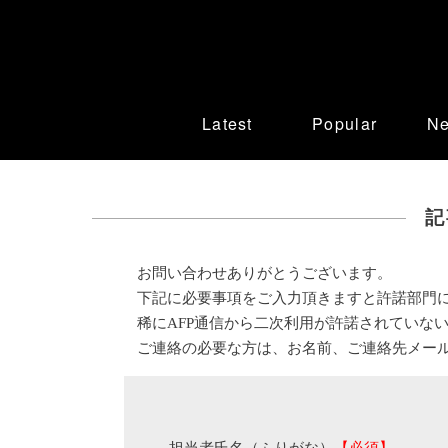
Latest
Popular
N
記
お問い合わせありがとうございます。
下記に必要事項をご入力頂きますと許諾部門
稀にAFP通信から二次利用が許諾されていな
ご連絡の必要な方は、お名前、ご連絡先メー