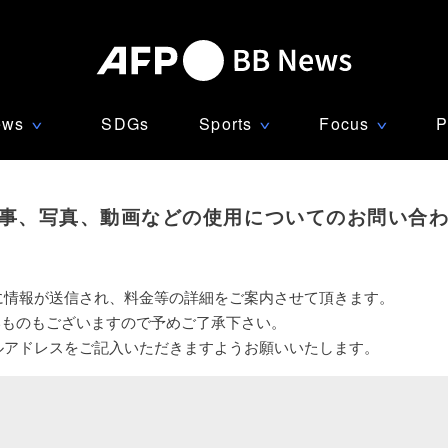
ews
SDGs
Sports
Focus
P
∨
∨
∨
事、写真、動画などの使用についてのお問い合
に情報が送信され、料金等の詳細をご案内させて頂きます。
いものもございますので予めご了承下さい。
ルアドレスをご記入いただきますようお願いいたします。