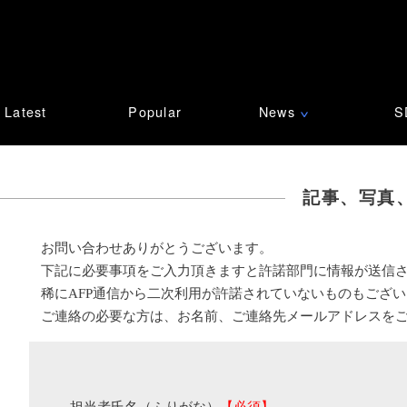
Latest
Popular
News
S
∨
記事、写真
お問い合わせありがとうございます。
下記に必要事項をご入力頂きますと許諾部門に情報が送信
稀にAFP通信から二次利用が許諾されていないものもござ
ご連絡の必要な方は、お名前、ご連絡先メールアドレスを