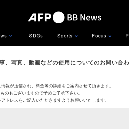
ews
SDGs
Sports
Focus
P
∨
∨
∨
事、写真、動画などの使用についてのお問い合
に情報が送信され、料金等の詳細をご案内させて頂きます。
いものもございますので予めご了承下さい。
ルアドレスをご記入いただきますようお願いいたします。