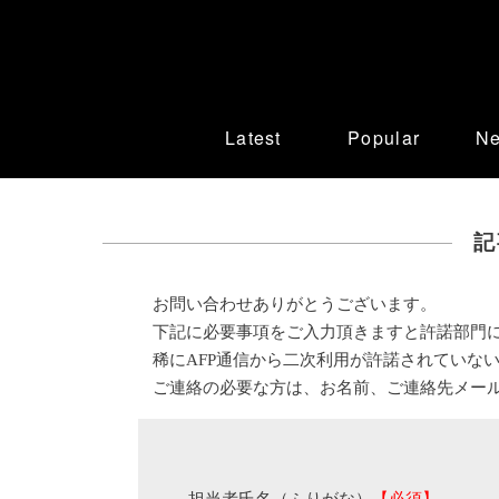
Latest
Popular
N
記
お問い合わせありがとうございます。
下記に必要事項をご入力頂きますと許諾部門
稀にAFP通信から二次利用が許諾されていな
ご連絡の必要な方は、お名前、ご連絡先メー