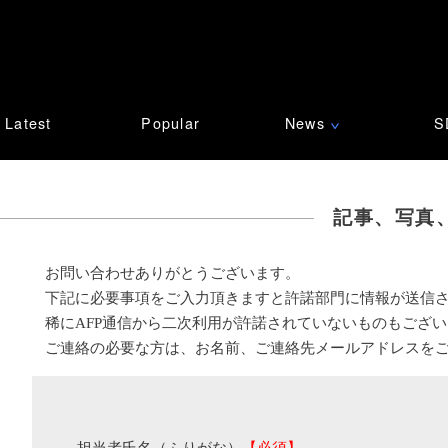
Latest
Popular
News
S
∨
記事、写真
お問い合わせありがとうございます。
下記に必要事項をご入力頂きますと許諾部門に情報が送信
稀にAFP通信から二次利用が許諾されていないものもござ
ご連絡の必要な方は、お名前、ご連絡先メールアドレスを