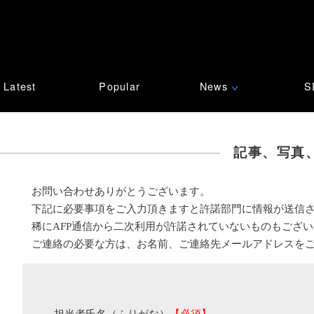
Latest
Popular
News
S
∨
記事、写真
お問い合わせありがとうございます。
下記に必要事項をご入力頂きますと許諾部門に情報が送信
稀にAFP通信から二次利用が許諾されていないものもござ
ご連絡の必要な方は、お名前、ご連絡先メールアドレスを