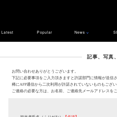
Latest
Popular
News
S
∨
記事、写真
お問い合わせありがとうございます。
下記に必要事項をご入力頂きますと許諾部門に情報が送信
稀にAFP通信から二次利用が許諾されていないものもござ
ご連絡の必要な方は、お名前、ご連絡先メールアドレスを