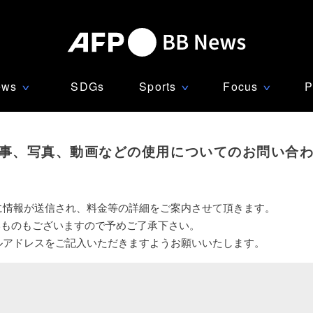
ews
SDGs
Sports
Focus
P
∨
∨
∨
事、写真、動画などの使用についてのお問い合
に情報が送信され、料金等の詳細をご案内させて頂きます。
いものもございますので予めご了承下さい。
ルアドレスをご記入いただきますようお願いいたします。