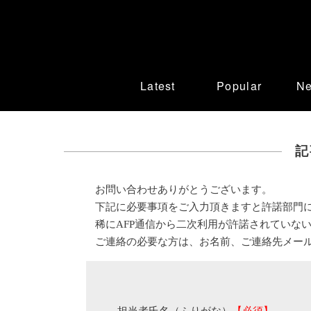
Latest
Popular
N
記
お問い合わせありがとうございます。
下記に必要事項をご入力頂きますと許諾部門
稀にAFP通信から二次利用が許諾されていな
ご連絡の必要な方は、お名前、ご連絡先メー