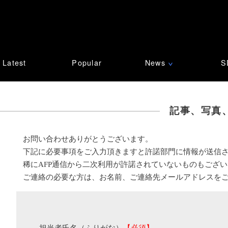
Latest
Popular
News
S
∨
記事、写真
お問い合わせありがとうございます。
下記に必要事項をご入力頂きますと許諾部門に情報が送信
稀にAFP通信から二次利用が許諾されていないものもござ
ご連絡の必要な方は、お名前、ご連絡先メールアドレスを