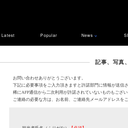
Latest
Popular
News
S
∨
記事、写真
お問い合わせありがとうございます。
下記に必要事項をご入力頂きますと許諾部門に情報が送信
稀にAFP通信から二次利用が許諾されていないものもござ
ご連絡の必要な方は、お名前、ご連絡先メールアドレスを