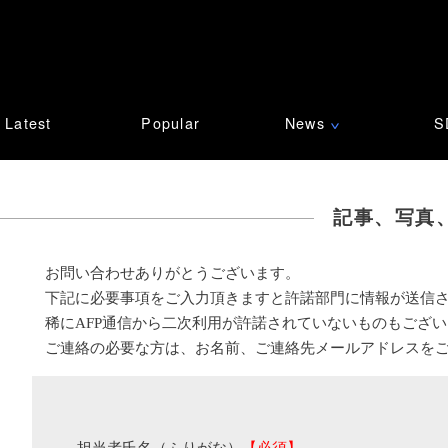
Latest
Popular
News
S
∨
記事、写真
お問い合わせありがとうございます。
下記に必要事項をご入力頂きますと許諾部門に情報が送信
稀にAFP通信から二次利用が許諾されていないものもござ
ご連絡の必要な方は、お名前、ご連絡先メールアドレスを