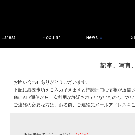
Latest
Popular
News
S
∨
記事、写真
お問い合わせありがとうございます。
下記に必要事項をご入力頂きますと許諾部門に情報が送信
稀にAFP通信から二次利用が許諾されていないものもござ
ご連絡の必要な方は、お名前、ご連絡先メールアドレスを