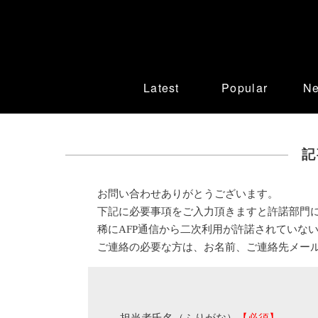
Latest
Popular
N
記
お問い合わせありがとうございます。
下記に必要事項をご入力頂きますと許諾部門
稀にAFP通信から二次利用が許諾されていな
ご連絡の必要な方は、お名前、ご連絡先メー