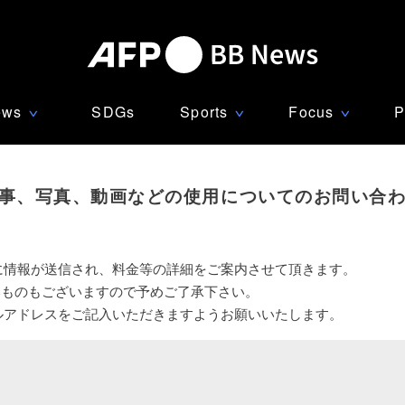
ews
SDGs
Sports
Focus
P
∨
∨
∨
事、写真、動画などの使用についてのお問い合
に情報が送信され、料金等の詳細をご案内させて頂きます。
いものもございますので予めご了承下さい。
ルアドレスをご記入いただきますようお願いいたします。