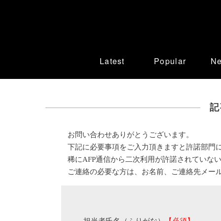
Latest
Popular
N
記
お問い合わせありがとうございます。
下記に必要事項をご入力頂きますと許諾部門
稀にAFP通信から二次利用が許諾されていな
ご連絡の必要な方は、お名前、ご連絡先メー