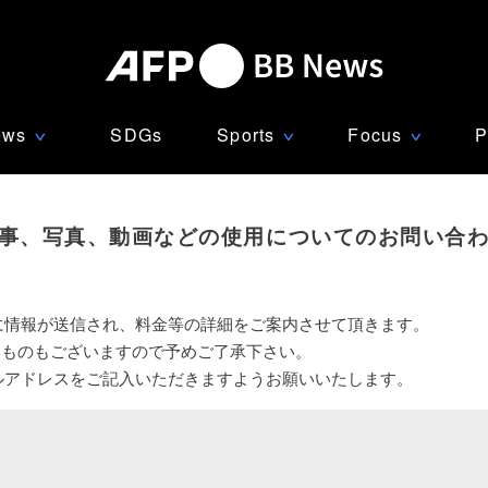
ews
SDGs
Sports
Focus
P
∨
∨
∨
事、写真、動画などの使用についてのお問い合
に情報が送信され、料金等の詳細をご案内させて頂きます。
いものもございますので予めご了承下さい。
ルアドレスをご記入いただきますようお願いいたします。