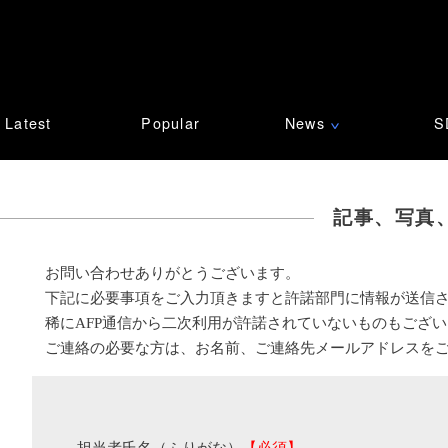
Latest
Popular
News
S
∨
記事、写真
お問い合わせありがとうございます。
下記に必要事項をご入力頂きますと許諾部門に情報が送信
稀にAFP通信から二次利用が許諾されていないものもござ
ご連絡の必要な方は、お名前、ご連絡先メールアドレスを