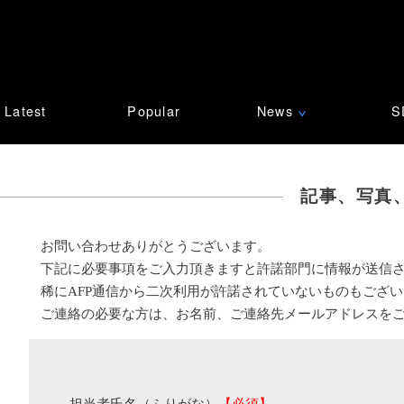
Latest
Popular
News
S
∨
記事、写真
お問い合わせありがとうございます。
下記に必要事項をご入力頂きますと許諾部門に情報が送信
稀にAFP通信から二次利用が許諾されていないものもござ
ご連絡の必要な方は、お名前、ご連絡先メールアドレスを