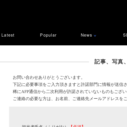
Latest
Popular
News
S
∨
記事、写真
お問い合わせありがとうございます。
下記に必要事項をご入力頂きますと許諾部門に情報が送信
稀にAFP通信から二次利用が許諾されていないものもござ
ご連絡の必要な方は、お名前、ご連絡先メールアドレスを