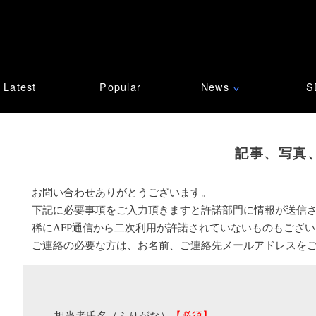
Latest
Popular
News
S
∨
記事、写真
お問い合わせありがとうございます。
下記に必要事項をご入力頂きますと許諾部門に情報が送信
稀にAFP通信から二次利用が許諾されていないものもござ
ご連絡の必要な方は、お名前、ご連絡先メールアドレスを