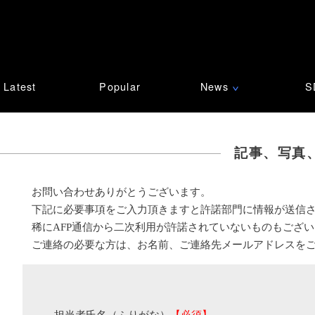
Latest
Popular
News
S
∨
記事、写真
お問い合わせありがとうございます。
下記に必要事項をご入力頂きますと許諾部門に情報が送信
稀にAFP通信から二次利用が許諾されていないものもござ
ご連絡の必要な方は、お名前、ご連絡先メールアドレスを