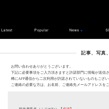
Latest
Popular
News
S
∨
記事、写真
お問い合わせありがとうございます。
下記に必要事項をご入力頂きますと許諾部門に情報が送信
稀にAFP通信から二次利用が許諾されていないものもござ
ご連絡の必要な方は、お名前、ご連絡先メールアドレスを