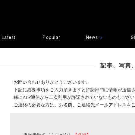
Latest
Popular
News
S
∨
記事、写真
お問い合わせありがとうございます。
下記に必要事項をご入力頂きますと許諾部門に情報が送信
稀にAFP通信から二次利用が許諾されていないものもござ
ご連絡の必要な方は、お名前、ご連絡先メールアドレスを