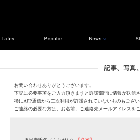
Latest
Popular
News
S
∨
記事、写真
お問い合わせありがとうございます。
下記に必要事項をご入力頂きますと許諾部門に情報が送信
稀にAFP通信から二次利用が許諾されていないものもござ
ご連絡の必要な方は、お名前、ご連絡先メールアドレスを