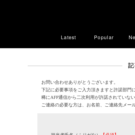
Latest
Popular
N
記
お問い合わせありがとうございます。
下記に必要事項をご入力頂きますと許諾部門
稀にAFP通信から二次利用が許諾されていな
ご連絡の必要な方は、お名前、ご連絡先メー