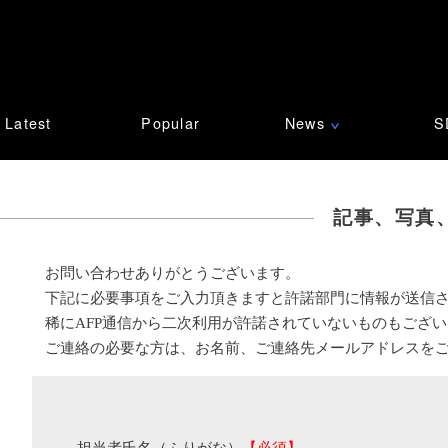
Latest
Popular
News
S
∨
記事、写真
お問い合わせありがとうございます。
下記に必要事項をご入力頂きますと許諾部門に情報が送信
稀にAFP通信から二次利用が許諾されていないものもござ
ご連絡の必要な方は、お名前、ご連絡先メールアドレスを