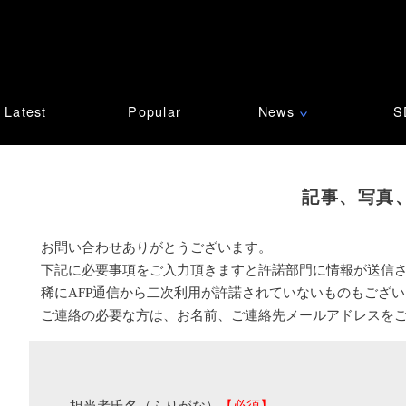
Latest
Popular
News
S
∨
記事、写真
お問い合わせありがとうございます。
下記に必要事項をご入力頂きますと許諾部門に情報が送信
稀にAFP通信から二次利用が許諾されていないものもござ
ご連絡の必要な方は、お名前、ご連絡先メールアドレスを