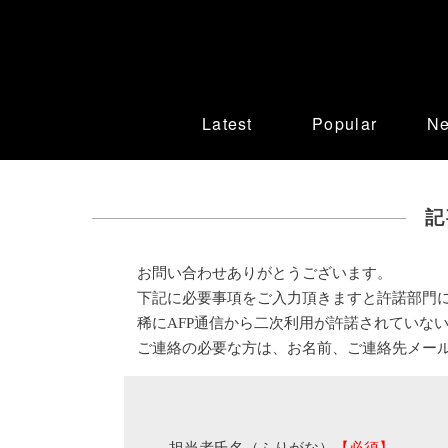
Latest
Popular
N
記
お問い合わせありがとうございます。
下記に必要事項をご入力頂きますと許諾部門
稀にAFP通信から二次利用が許諾されていな
ご連絡の必要な方は、お名前、ご連絡先メー