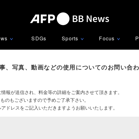
ews
SDGs
Sports
Focus
P
∨
∨
∨
事、写真、動画などの使用についてのお問い合
に情報が送信され、料金等の詳細をご案内させて頂きます。
いものもございますので予めご了承下さい。
ルアドレスをご記入いただきますようお願いいたします。