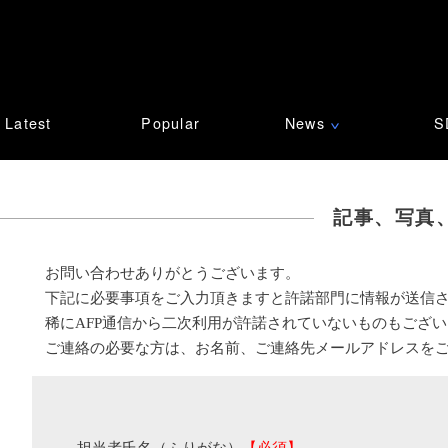
Latest
Popular
News
S
∨
記事、写真
お問い合わせありがとうございます。
下記に必要事項をご入力頂きますと許諾部門に情報が送信
稀にAFP通信から二次利用が許諾されていないものもござ
ご連絡の必要な方は、お名前、ご連絡先メールアドレスを