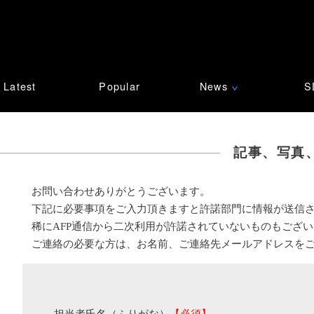
Latest
Popular
News
S
∨
記事、写真
お問い合わせありがとうございます。
下記に必要事項をご入力頂きますと許諾部門に情報が送信
稀にAFP通信から二次利用が許諾されていないものもござ
ご連絡の必要な方は、お名前、ご連絡先メールアドレスを