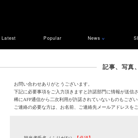
Latest
Popular
News
S
∨
記事、写真
お問い合わせありがとうございます。
下記に必要事項をご入力頂きますと許諾部門に情報が送信
稀にAFP通信から二次利用が許諾されていないものもござ
ご連絡の必要な方は、お名前、ご連絡先メールアドレスを